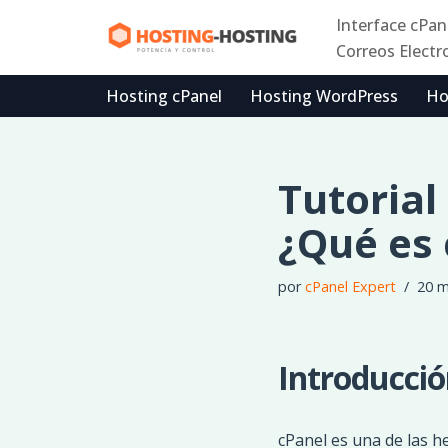
Interface cPan
Correos Electr
Ir
al
Hosting cPanel
Hosting WordPress
Ho
contenido
Tutorial
¿Qué es 
por
cPanel Expert
20 m
Introducció
cPanel es una de las h