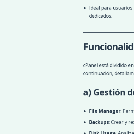
Ideal para usuarios
dedicados.
Funcionalid
cPanel está dividido e
continuación, detallam
a) Gestión d
File Manager
: Perm
Backups
: Crear y r
Disk Usage
: Analiz