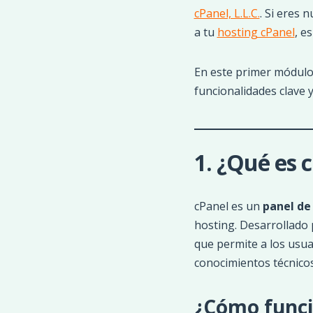
cPanel, L.L.C.
. Si eres 
a tu
hosting cPanel
, e
En este primer módulo 
funcionalidades clave y
1. ¿Qué es 
cPanel es un
panel de
hosting. Desarrollado p
que permite a los usua
conocimientos técnico
¿Cómo func