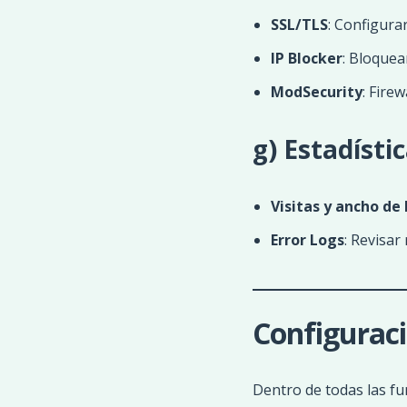
SSL/TLS
: Configura
IP Blocker
: Bloquea
ModSecurity
: Fire
g) Estadísti
Visitas y ancho de
Error Logs
: Revisar
Configuraci
Dentro de todas las fu