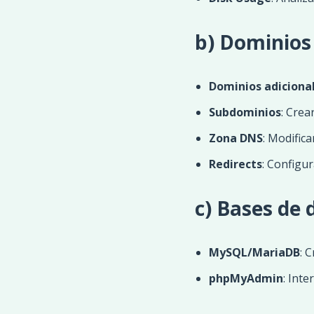
b) Dominios
Dominios adiciona
Subdominios
: Cre
Zona DNS
: Modific
Redirects
: Configu
c) Bases de 
MySQL/MariaDB
: 
phpMyAdmin
: Inte