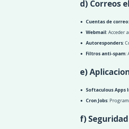
d) Correos e
Cuentas de correo
Webmail
: Acceder 
Autoresponders
: 
Filtros anti-spam
:
e) Aplicacio
Softaculous Apps I
Cron Jobs
: Program
f) Seguridad