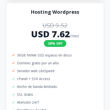
Hosting Wordpress
USD 9.52
USD 7.62
/mes
20% OFF
✓
30GB NVMe SSD espacio en disco
✓
Dominio gratis por un año
✓
Servidor web LiteSpeed
✓
cPanel + SSH Access
✓
Ancho de banda ilimitado
✓
SSL Gratis
✓
Atención 24/7