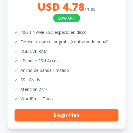
USD 4.78
/mes
20% OFF
✓
10GB NVMe SSD espacio en disco
✓
Dominio .com o .ar gratis (contratando anual)
✓
2GB LVE RAM
✓
cPanel + SSH Access
✓
Ancho de banda ilimitado
✓
SSL Gratis
✓
Atención 24/7
✓
WordPress Toolkit
Elegir Plan