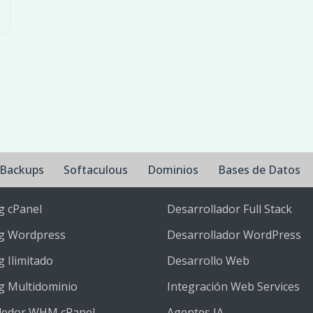
Backups
Softaculous
Dominios
Bases de Datos
g cPanel
Desarrollador Full Stack
g Wordpress
Desarrollador WordPress
 Ilimitado
Desarrollo Web
g Multidominio
Integración Web Services
dedor WHM cPanel
Agentes IA