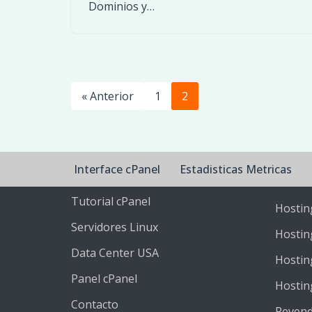
Dominios y…
« Anterior
1
2
Interface cPanel
Estadisticas Metricas
Tutorial cPanel
Hostin
Servidores Linux
Hostin
Data Center USA
Hosting
Panel cPanel
Hostin
Contacto
Reven