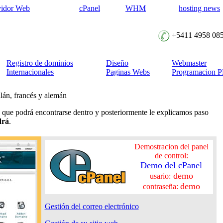
vidor Web
cPanel
WHM
hosting news
+5411 4958 08
Registro de dominios
Diseño
Webmaster
Internacionales
Paginas Webs
Programacion 
alán, francés y alemán
o que podrá encontrarse dentro y posteriormente le explicamos paso
drá
.
Demostracion del panel
de control:
Demo del cPanel
demo
usario:
demo
contraseña:
Gestión del correo electrónico