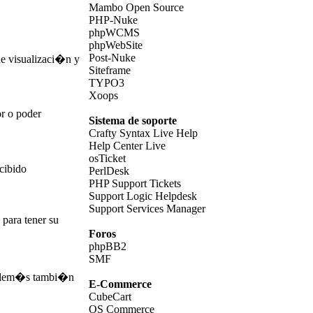
Mambo Open Source
PHP-Nuke
phpWCMS
phpWebSite
Post-Nuke
de visualizaci�n y
Siteframe
TYPO3
Xoops
r o poder
Sistema de soporte
Crafty Syntax Live Help
Help Center Live
osTicket
ecibido
PerlDesk
PHP Support Tickets
Support Logic Helpdesk
Support Services Manager
 para tener su
Foros
phpBB2
SMF
s. Adem�s tambi�n
E-Commerce
CubeCart
OS Commerce