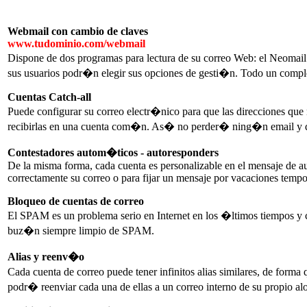
Webmail con cambio de claves
www.tudominio.com/webmail
Dispone de dos programas para lectura de su correo Web: el Neomail 
sus usuarios podr�n elegir sus opciones de gesti�n. Todo un compl
Cuentas Catch-all
Puede configurar su correo electr�nico para que las direcciones qu
recibirlas en una cuenta com�n. As� no perder� ning�n email y disp
Contestadores autom�ticos - autoresponders
De la misma forma, cada cuenta es personalizable en el mensaje de aut
correctamente su correo o para fijar un mensaje por vacaciones temp
Bloqueo de cuentas de correo
El SPAM es un problema serio en Internet en los �ltimos tiempos y co
buz�n siempre limpio de SPAM.
Alias y reenv�o
Cada cuenta de correo puede tener infinitos alias similares, de form
podr� reenviar cada una de ellas a un correo interno de su propio al