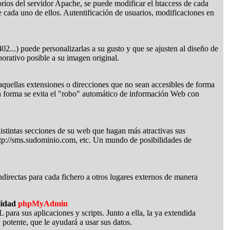
orios del servidor Apache, se puede modificar el htaccess de cada
de cada uno de ellos. Autentificación de usuarios, modificaciones en
02...) puede personalizarlas a su gusto y que se ajusten al diseño de
rativo posible a su imagen original.
aquellas extensiones o direcciones que no sean accesibles de forma
ta forma se evita el "robo" automático de información Web con
istintas secciones de su web que hagan más atractivas sus
ttp://sms.sudominio.com, etc. Un mundo de posibilidades de
indirectas para cada fichero a otros lugares externos de manera
lidad
phpMyAdmin
ra sus aplicaciones y scripts. Junto a ella, la ya extendida
otente, que le ayudará a usar sus datos.