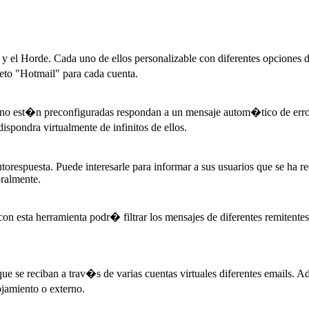
y el Horde. Cada uno de ellos personalizable con diferentes opciones 
eto "Hotmail" para cada cuenta.
e no est�n preconfiguradas respondan a un mensaje autom�tico de erro
ondra virtualmente de infinitos de ellos.
orespuesta. Puede interesarle para informar a sus usuarios que se ha r
oralmente.
n esta herramienta podr� filtrar los mensajes de diferentes remitentes
a que se reciban a trav�s de varias cuentas virtuales diferentes email
ojamiento o externo.