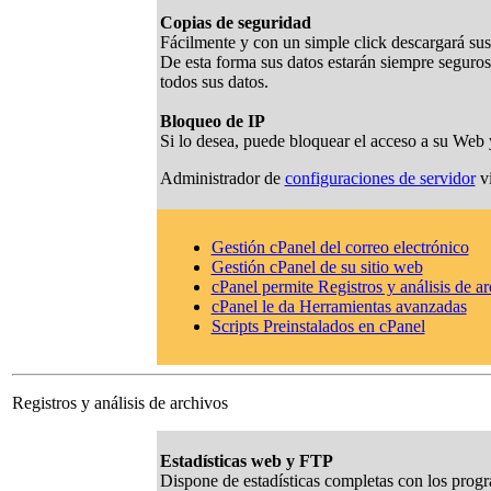
Copias de seguridad
Fácilmente y con un simple click descargará s
De esta forma sus datos estarán siempre seguro
todos sus datos.
Bloqueo de IP
Si lo desea, puede bloquear el acceso a su Web 
Administrador de
configuraciones de servidor
vi
Gestión cPanel del correo electrónico
Gestión cPanel de su sitio web
cPanel permite Registros y análisis de a
cPanel le da Herramientas avanzadas
Scripts Preinstalados en cPanel
Registros y análisis de archivos
Estadísticas web y FTP
Dispone de estadísticas completas con los progr