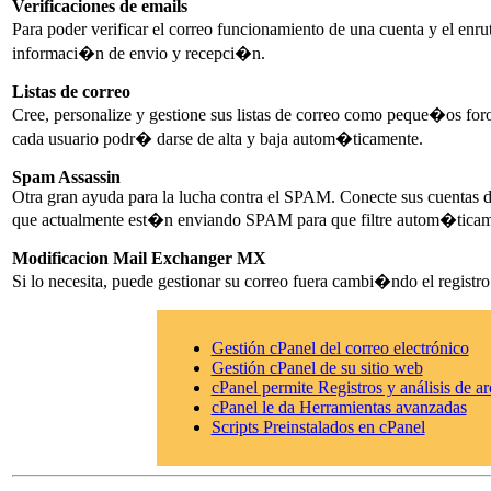
Verificaciones de emails
Para poder verificar el correo funcionamiento de una cuenta y el enr
informaci�n de envio y recepci�n.
Listas de correo
Cree, personalize y gestione sus listas de correo como peque�os for
cada usuario podr� darse de alta y baja autom�ticamente.
Spam Assassin
Otra gran ayuda para la lucha contra el SPAM. Conecte sus cuentas d
que actualmente est�n enviando SPAM para que filtre autom�ticam
Modificacion Mail Exchanger MX
Si lo necesita, puede gestionar su correo fuera cambi�ndo el registr
Gestión cPanel del correo electrónico
Gestión cPanel de su sitio web
cPanel permite Registros y análisis de a
cPanel le da Herramientas avanzadas
Scripts Preinstalados en cPanel