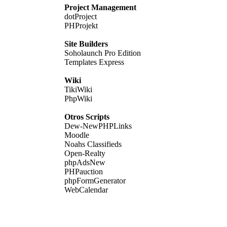
Project Management
dotProject
PHProjekt
Site Builders
Soholaunch Pro Edition
Templates Express
Wiki
TikiWiki
PhpWiki
Otros Scripts
Dew-NewPHPLinks
Moodle
Noahs Classifieds
Open-Realty
phpAdsNew
PHPauction
phpFormGenerator
WebCalendar