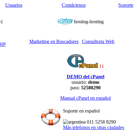
Usuarios
Contáctenos
Soporte
51
hosting-hosting
Marketing en Buscadores
Consultoria Web
PHP
11
DEMO del cPanel
usuario:
demo
pass:
52588290
Manual cPanel en español
Soporte en español
011 5258 8290
Más telefonos en otras ciudades