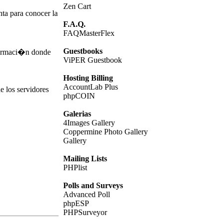
Zen Cart
nta para conocer la
F.A.Q.
FAQMasterFlex
Guestbooks
nformaci�n donde
ViPER Guestbook
Hosting Billing
AccountLab Plus
e los servidores
phpCOIN
Galerias
4Images Gallery
Coppermine Photo Gallery
Gallery
Mailing Lists
PHPlist
Polls and Surveys
Advanced Poll
phpESP
PHPSurveyor